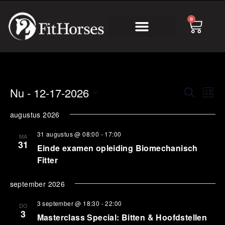
0
Online Academy
Eve
Nu
 - 
12-17-2026
Evenem
Zoeken
Lijst
wee
Zoeken
Selecteer
nav
een
augustus 2026
en
datum.
weerge
31 augustus @ 08:00
-
17:00
MA
navigat
31
Einde examen opleiding Biomechanisch
Fitter
september 2026
3 september @ 18:30
-
22:00
DO
3
Masterclass Special: Bitten & Hoofdstellen