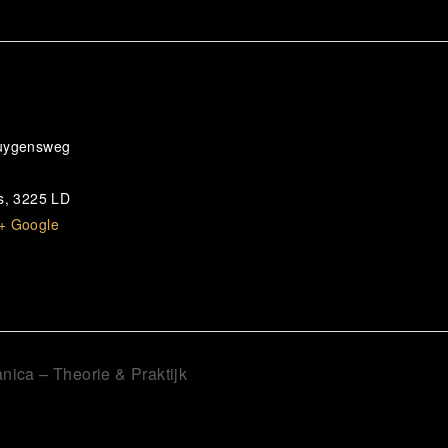
Huygensweg
s
,
3225 LD
+ Google
ica – Theorie & Praktijk