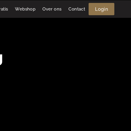
Login
atis
Webshop
Over ons
Contact
g