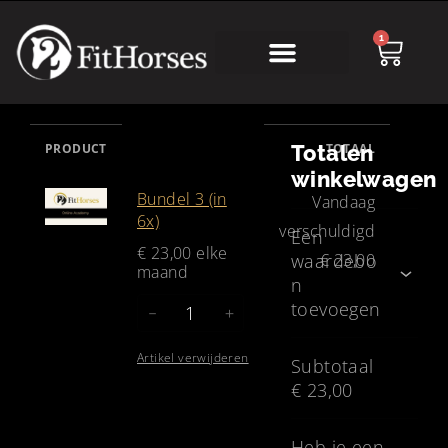
1
Online Academy
PRODUCT
Totalen
TOTAAL
winkelwagen
Bundel 3 (in
Vandaag
6x)
verschuldigd
Een
€ 23,00
elke
waardebo
€ 23,00
maand
n
toevoegen
－
＋
Artikel verwijderen
Subtotaal
€ 23,00
Heb je een