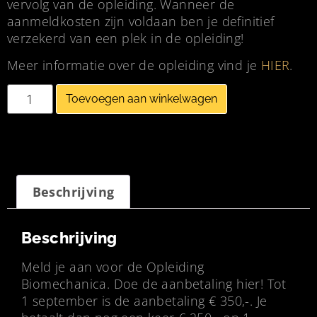
vervolg van de opleiding. Wanneer de
aanmeldkosten zijn voldaan ben je definitief
verzekerd van een plek in de opleiding!
Meer informatie over de opleiding vind je
HIER
.
Toevoegen aan winkelwagen
Beschrijving
Beschrijving
Meld je aan voor de Opleiding
Biomechanica. Doe de aanbetaling hier! Tot
1 september is de aanbetaling € 350,-. Je