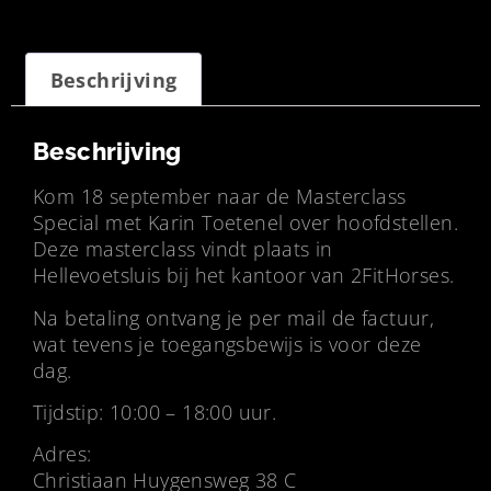
Beschrijving
Beschrijving
Kom 18 september naar de Masterclass
Special met Karin Toetenel over hoofdstellen.
Deze masterclass vindt plaats in
Hellevoetsluis bij het kantoor van 2FitHorses.
Na betaling ontvang je per mail de factuur,
wat tevens je toegangsbewijs is voor deze
dag.
Tijdstip: 10:00 – 18:00 uur.
Adres:
Christiaan Huygensweg 38 C