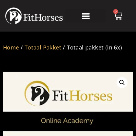
0
Online Academy
Home
/
Totaal Pakket
/ Totaal pakket (in 6x)