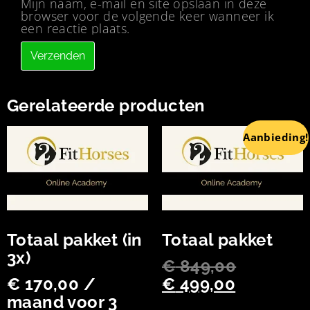
Mijn naam, e-mail en site opslaan in deze
browser voor de volgende keer wanneer ik
een reactie plaats.
Gerelateerde producten
Aanbieding!
Totaal pakket (in
Totaal pakket
3x)
€
849,00
€
170,00
/
€
499,00
maand voor 3