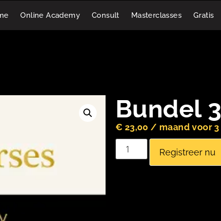
me
Online Academy
Consult
Masterclasses
Gratis
Bundel 3 
€
23,00
/ maand voor 
Registreer nu