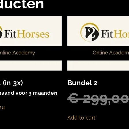
ducten
 (in 3x)
Bundel 2
€
299,0
maand voor 3 maanden
nu
Add to cart