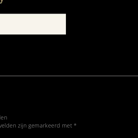
len
 velden zijn gemarkeerd met
*