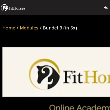
Ho
Home
/
Modules
/ Bundel 3 (in 6x)