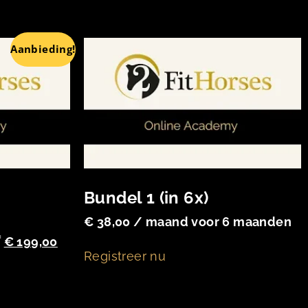
Aanbieding!
Bundel 1 (in 6x)
0
€
38,00
/ maand voor 6 maanden
€
199,00
Registreer nu