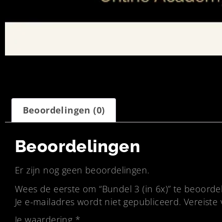
Beoordelingen (0)
Beoordelingen
Er zijn nog geen beoordelingen.
Wees de eerste om “Bundel 3 (in 6x)” te beoorde
Je e-mailadres wordt niet gepubliceerd.
Vereiste
Je waardering
*