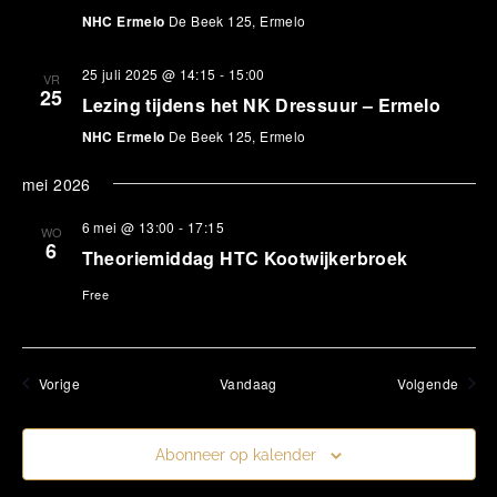
NHC Ermelo
De Beek 125, Ermelo
25 juli 2025 @ 14:15
-
15:00
VR
25
Lezing tijdens het NK Dressuur – Ermelo
NHC Ermelo
De Beek 125, Ermelo
mei 2026
6 mei @ 13:00
-
17:15
WO
6
Theoriemiddag HTC Kootwijkerbroek
Free
Evenementen
Even
Vorige
Vandaag
Volgende
Abonneer op kalender