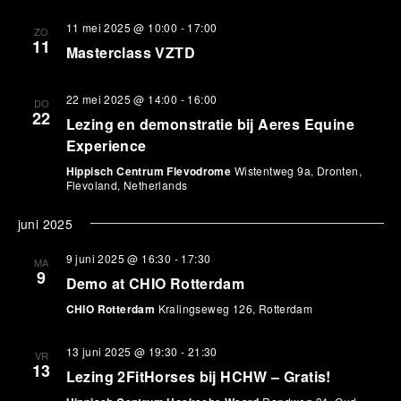
11 mei 2025 @ 10:00
-
17:00
ZO
11
Masterclass VZTD
22 mei 2025 @ 14:00
-
16:00
DO
22
Lezing en demonstratie bij Aeres Equine
Experience
Hippisch Centrum Flevodrome
Wistentweg 9a, Dronten,
Flevoland, Netherlands
juni 2025
9 juni 2025 @ 16:30
-
17:30
MA
9
Demo at CHIO Rotterdam
CHIO Rotterdam
Kralingseweg 126, Rotterdam
13 juni 2025 @ 19:30
-
21:30
VR
13
Lezing 2FitHorses bij HCHW – Gratis!