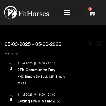
0
Online Academy
Eve
05-03-2025
 - 
05-06-2026
Evenem
Zoeken
Lijst
wee
Zoeken
Selecteer
nav
een
mei 2025
en
datum.
weerge
3 mei 2025 @ 10:00
-
17:15
ZA
navigat
3
2Fit Community Day
NHC Ermelo
De Beek 125, Ermelo
€89,95
9 mei 2025 @ 19:00
-
21:00
VR
9
Lezing HWR Naaldwijk