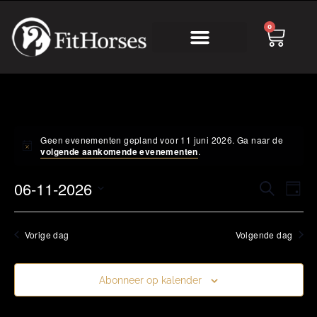
0
Online Academy
Geen evenementen gepland voor 11 juni 2026. Ga naar de
volgende aankomende evenementen
.
Eve
06-11-2026
Evenem
Zoeken
Dag
wee
Zoeken
Selecteer
nav
een
en
datum.
Vorige dag
Volgende dag
weerge
navigat
Abonneer op kalender