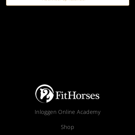
Inloggen Online Academy
Shop