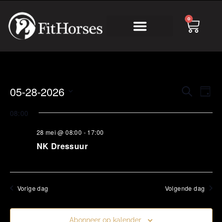
0
Online Academy
Eve
05-28-2026
Evenem
Zoeken
Dag
wee
Zoeken
Selecteer
nav
een
08:00
en
datum.
weerge
28 mei @ 08:00
-
17:00
navigat
NK Dressuur
Vorige dag
Volgende dag
Abonneer op kalender