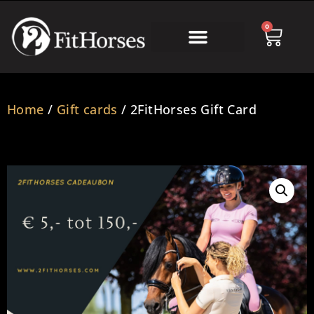
0
Online Academy
Home
/
Gift cards
/ 2FitHorses Gift Card