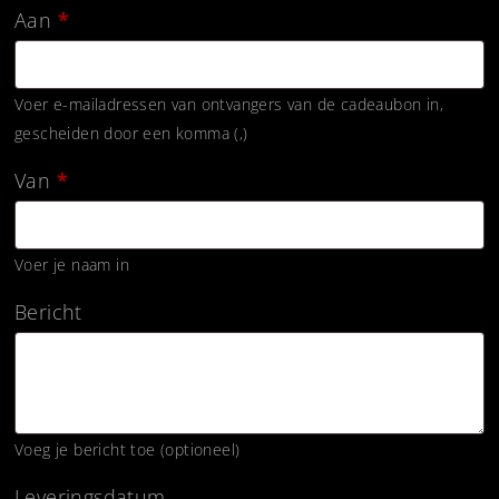
Aan
*
Voer e-mailadressen van ontvangers van de cadeaubon in,
gescheiden door een komma (,)
Van
*
Voer je naam in
Bericht
Voeg je bericht toe (optioneel)
Leveringsdatum