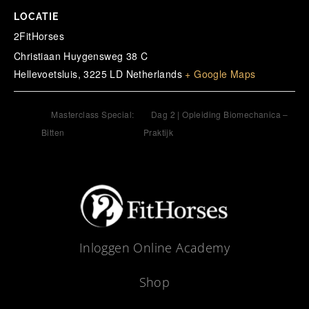
LOCATIE
2FitHorses
Christiaan Huygensweg 38 C
Hellevoetsluis
,
3225 LD
Netherlands
+ Google Maps
Masterclass Special:
Dag 2 | Opleiding Biomechanica –
Bitten
Praktijk
Inloggen Online Academy
Shop