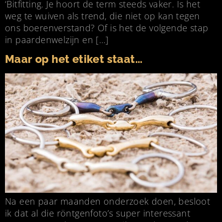
‘Bitfitting. Je hoort de term steeds vaker. Is het
weg te wuiven als trend, die niet op kan tegen
ons boerenverstand? Of is het de volgende stap
in paardenwelzijn en […]
Maar op het etiket staat…
Na een paar maanden onderzoek doen, besloot
ik dat al die röntgenfoto’s super interessant