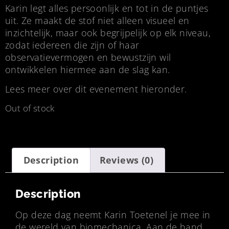
Karin legt alles persoonlijk en tot in de puntjes
uit. Ze maakt de stof niet alleen visueel en
inzichtelijk, maar ook begrijpelijk op elk niveau,
zodat iedereen die zijn of haar
observatievermogen en bewustzijn wil
ontwikkelen hiermee aan de slag kan.
Lees meer over dit evenement hieronder.
Out of stock
Description
Reviews (0)
Description
Op deze dag neemt Karin Toetenel je mee in
de wereld van biomechanica. Aan de hand