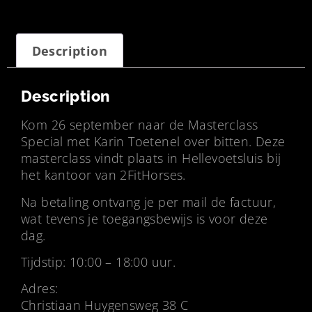
Description
Description
Kom 26 september naar de Masterclass
Special met Karin Toetenel over bitten. Deze
masterclass vindt plaats in Hellevoetsluis bij
het kantoor van 2FitHorses.
Na betaling ontvang je per mail de factuur,
wat tevens je toegangsbewijs is voor deze
dag.
Tijdstip: 10:00 – 18:00 uur.
Adres:
Christiaan Huygensweg 38 C